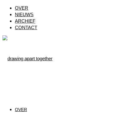
OVER
NIEUWS
ARCHIEF
CONTACT
Ga
naar
de
inhoud
OVER