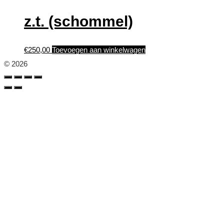
z.t. (schommel)
€
250,00
Toevoegen aan winkelwagen
© 2026
Terug
naar
boven