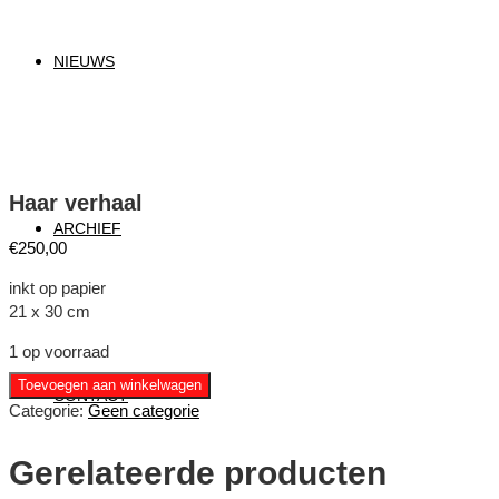
NIEUWS
Haar verhaal
ARCHIEF
€
250,00
inkt op papier
21 x 30 cm
1 op voorraad
Haar
Toevoegen aan winkelwagen
CONTACT
verhaal
Categorie:
Geen categorie
aantal
Gerelateerde producten